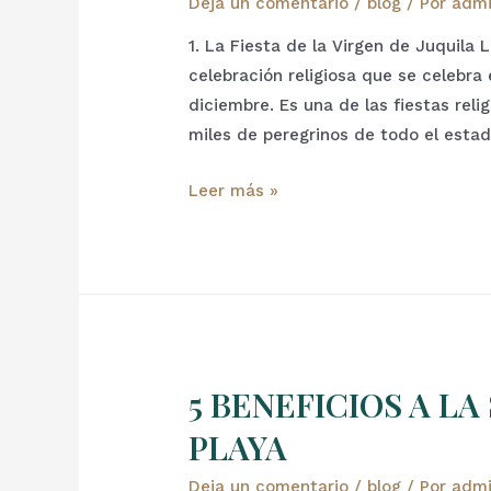
Deja un comentario
/
blog
/ Por
adm
1. La Fiesta de la Virgen de Juquila 
celebración religiosa que se celebr
diciembre. Es una de las fiestas rel
miles de peregrinos de todo el estado
Leer más »
5 BENEFICIOS A LA
PLAYA
Deja un comentario
/
blog
/ Por
adm