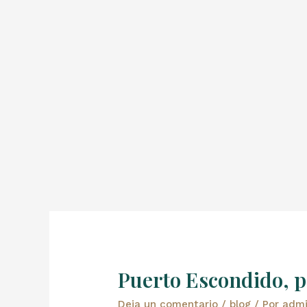
Puerto Escondido, pa
Deja un comentario
/
blog
/ Por
adm